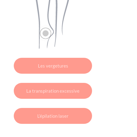
Les vergetures
La transpiration excessive
L’épilation laser