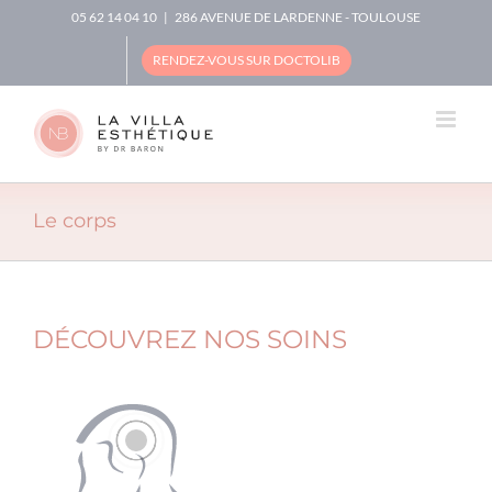
Skip
05 62 14 04 10
|
286 AVENUE DE LARDENNE - TOULOUSE
to
content
RENDEZ-VOUS SUR DOCTOLIB
Le corps
DÉCOUVREZ NOS SOINS