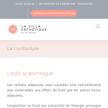
Skip
05 62 14 04 10
|
286 AVENUE DE LARDENNE - TOULOUSE
to
content
RENDEZ-VOUS SUR DOCTOLIB
La cryolipolyse
L’IDÉE SCIENTIFIQUE
Les cellules adipeuses sous-cutanées sont naturellement
plus vulnérables aux effets du froid que les autres tissus
adjacents.
L’exposition au froid par extraction de l’énergie provoque