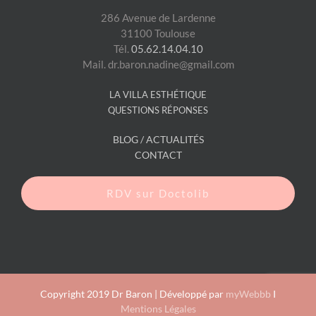
286 Avenue de Lardenne
31100 Toulouse
Tél.
05.62.14.04.10
Mail. dr.baron.nadine@gmail.com
LA VILLA ESTHÉTIQUE
QUESTIONS RÉPONSES
BLOG / ACTUALITÉS
CONTACT
RDV sur Doctolib
Copyright 2019 Dr Baron | Développé par
myWebbb
I
Mentions Légales